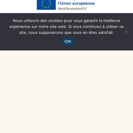
Nous utilisons des cookies pour vous garantir la meilleure
expérience sur notre site web. Si vous continuez à utiliser ce
site, nous supposerons que vous en êtes satisfait.
OK
Related
Rencontre sectorielle :
Le nouveau récit des
maraîcher.e.s
coopératives
21 DECEMBER, 2023
9 MARCH, 2023
In "News"
In "News"
Rencontre professionnelle des
maraîcher.ère.s
9 DECEMBER, 2024
In "News"