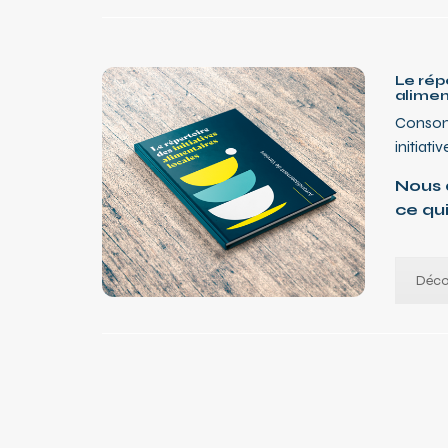
Le répe
alimen
Consomm
initiati
Nous 
ce qui
Décou