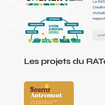
Le RAT
Crealim 
mutualis
respect
Le si
Les projets du RA