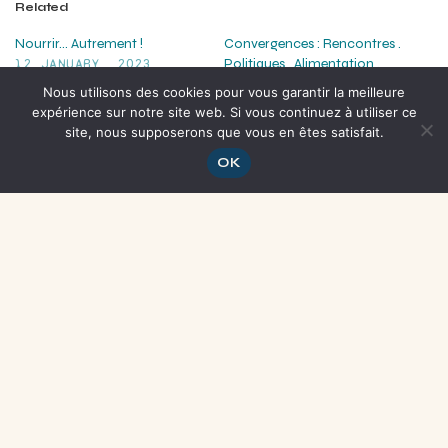
Related
Nourrir… Autrement !
Convergences : Rencontres .
12 JANUARY, 2023
Politiques . Alimentation .
In "News"
Agriculture
Nous utilisons des cookies pour vous garantir la meilleure
27 JANUARY, 2025
expérience sur notre site web. Si vous continuez à utiliser ce
In "News"
site, nous supposerons que vous en êtes satisfait.
[Invitation] · La bonne année
OK
des épiceries!
8 JANUARY, 2026
In "News"