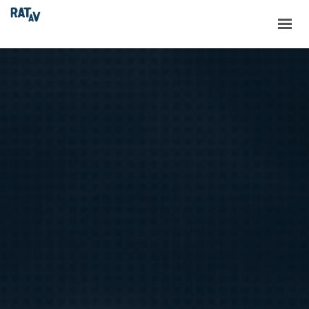
ACCUEIL
LE RATAV
LES PROJETS
LES NOUVELLES
RESSOURCES
CONTACT