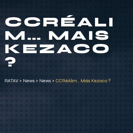
CCRÉALI
M… MAIS
KEZACO
?
RATAV
>
News
>
News
>
CCRéAlim… Mais Kezaco ?