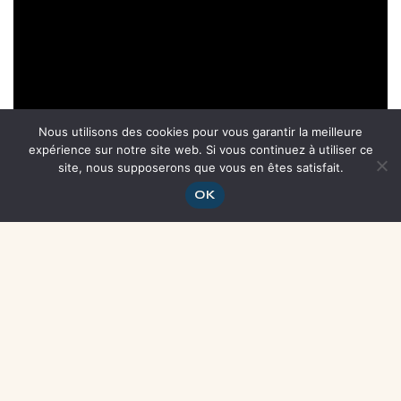
Nous utilisons des cookies pour vous garantir la meilleure
expérience sur notre site web. Si vous continuez à utiliser ce
site, nous supposerons que vous en êtes satisfait.
OK
Related
Une cuisine partagée à
FOIRE AGRICOLE DE BATTICE
Mix’Cité ? Votre avis compte !
2024
10 FEBRUARY, 2025
12 SEPTEMBER, 2024
In "News"
In "News"