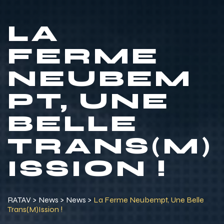
LA
FERME
NEUBEM
PT, UNE
BELLE
TRANS(M)
ISSION !
RATAV
>
News
>
News
>
La Ferme Neubempt, Une Belle
Trans(m)ission !